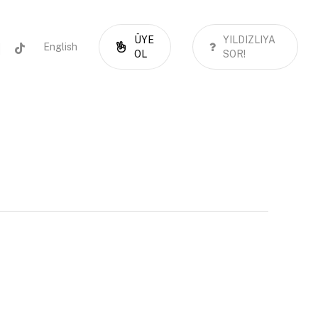
ÜYE
YILDIZLIYA
ord
tiktok
English
OL
SOR!