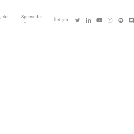
jeler
Sponsorlar
twitter
linkedin
youtube
instagram
spotify
disc
İletişim