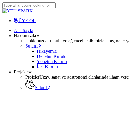
Skip
to
Close
main
Search
content
ÜYE OL
Menu
Ana Sayfa
Hakkımızda
Hakkımızda
Tutkulu ve eğlenceli ekibimizle tanış, neler ya
Sutun1
Hikayemiz
Denetim Kurulu
Yönetim Kurulu
İcra Kurulu
Projeler
Projeler
Uzay, sanat ve gastronomi alanlarında ilham veren 
Sutun1